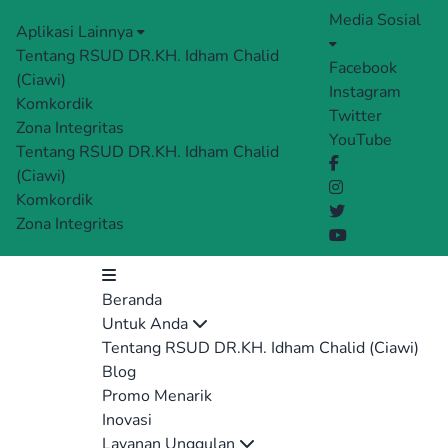
Media Sosial
Aplikasi Lainnya
Tentang RSUD DR.KH. Idham Chalid
Facebook
(Ciawi)
Instagram
Komkordik
Twitter
Zona Integritas
YouTube
Tentang RSUD DR.KH. Idham Chalid
(Ciawi)
Komkordik
Zona Integritas
Beranda
Untuk Anda
Tentang RSUD DR.KH. Idham Chalid (Ciawi)
Blog
Promo Menarik
Inovasi
Layanan Unggulan