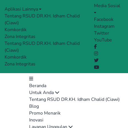
Media Sosial
Aplikasi Lainnya
Tentang RSUD DR.KH. Idham Chalid
Facebook
(Ciawi)
Instagram
Komkordik
Twitter
Zona Integritas
YouTube
Tentang RSUD DR.KH. Idham Chalid
(Ciawi)
Komkordik
Zona Integritas
Beranda
Untuk Anda
Tentang RSUD DR.KH. Idham Chalid (Ciawi)
Blog
Promo Menarik
Inovasi
Layanan Unggulan