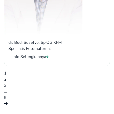
dr. Budi Susetyo, Sp.OG KFM
Spesialis Fetomaternal
Info Selengkapnya
1
2
3
...
9