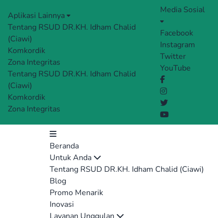
Media Sosial
Aplikasi Lainnya
Tentang RSUD DR.KH. Idham Chalid
Facebook
(Ciawi)
Instagram
Komkordik
Twitter
Zona Integritas
YouTube
Tentang RSUD DR.KH. Idham Chalid
(Ciawi)
Komkordik
Zona Integritas
Beranda
Untuk Anda
Tentang RSUD DR.KH. Idham Chalid (Ciawi)
Blog
Promo Menarik
Inovasi
Layanan Unggulan