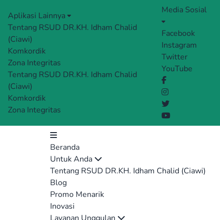
Media Sosial
Aplikasi Lainnya
Tentang RSUD DR.KH. Idham Chalid
Facebook
(Ciawi)
Instagram
Komkordik
Twitter
Zona Integritas
YouTube
Tentang RSUD DR.KH. Idham Chalid
(Ciawi)
Komkordik
Zona Integritas
Beranda
Untuk Anda
Tentang RSUD DR.KH. Idham Chalid (Ciawi)
Blog
Promo Menarik
Inovasi
Layanan Unggulan