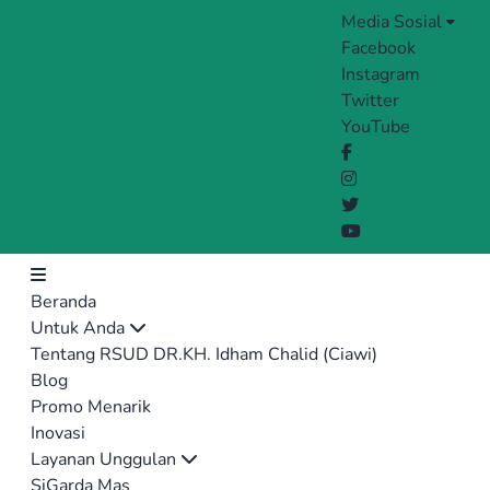
Media Sosial
Facebook
Instagram
Twitter
YouTube
Beranda
Untuk Anda
Tentang RSUD DR.KH. Idham Chalid (Ciawi)
Blog
Promo Menarik
Inovasi
Layanan Unggulan
SiGarda Mas