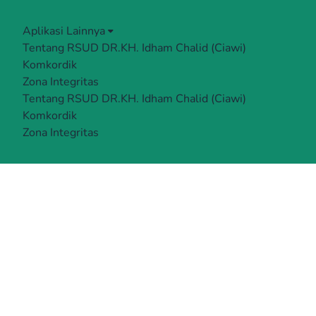
Aplikasi Lainnya
Tentang RSUD DR.KH. Idham Chalid (Ciawi)
Komkordik
Zona Integritas
Tentang RSUD DR.KH. Idham Chalid (Ciawi)
Komkordik
Zona Integritas