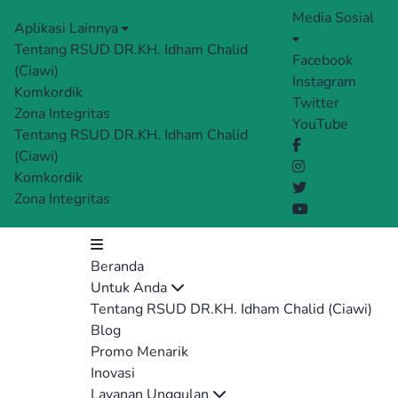
Media Sosial
Aplikasi Lainnya
Tentang RSUD DR.KH. Idham Chalid
Facebook
(Ciawi)
Instagram
Komkordik
Twitter
Zona Integritas
YouTube
Tentang RSUD DR.KH. Idham Chalid
(Ciawi)
Komkordik
Zona Integritas
Beranda
Untuk Anda
Tentang RSUD DR.KH. Idham Chalid (Ciawi)
Blog
Promo Menarik
Inovasi
Layanan Unggulan