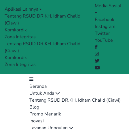
Media Sosial
Aplikasi Lainnya
Tentang RSUD DR.KH. Idham Chalid
Facebook
(Ciawi)
Instagram
Komkordik
Twitter
Zona Integritas
YouTube
Tentang RSUD DR.KH. Idham Chalid
(Ciawi)
Komkordik
Zona Integritas
Beranda
Untuk Anda
Tentang RSUD DR.KH. Idham Chalid (Ciawi)
Blog
Promo Menarik
Inovasi
Layanan Unggulan