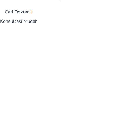
Cari Dokter
Konsultasi Mudah
Consequuntur recusandae dignissimos quod fugit debitis
dolorem repellat eligendi, aperiam voluptatum ex! Quod
explicabo, debitis ea asperiores natus f
Konsultasi Sekarang
Jam Operasional
Senin - Jumat
08:00 - 17:00
Sabtu
09:30 - 17:30
Minggu
09:30 - 15:00
Tentang RSUD Ciawi
Rumah Sakit Umum Daerah (RSUD) Ciawi, diawali