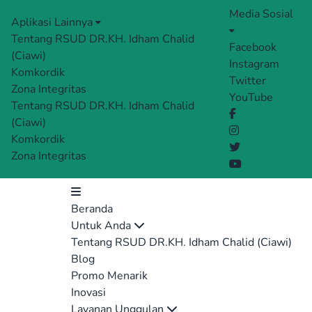
Media Sosial
Aplikasi Lainnya
Tentang RSUD DR.KH. Idham Chalid
Facebook
(Ciawi)
Instagram
Komkordik
Twitter
Zona Integritas
YouTube
Tentang RSUD DR.KH. Idham Chalid
(Ciawi)
Komkordik
Zona Integritas
Beranda
Untuk Anda
Tentang RSUD DR.KH. Idham Chalid (Ciawi)
Blog
Promo Menarik
Inovasi
Layanan Unggulan