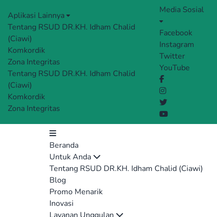
Media Sosial
Aplikasi Lainnya
Tentang RSUD DR.KH. Idham Chalid
Facebook
(Ciawi)
Instagram
Komkordik
Twitter
Zona Integritas
YouTube
Tentang RSUD DR.KH. Idham Chalid
(Ciawi)
Komkordik
Zona Integritas
Beranda
Untuk Anda
Tentang RSUD DR.KH. Idham Chalid (Ciawi)
Blog
Promo Menarik
Inovasi
Layanan Unggulan