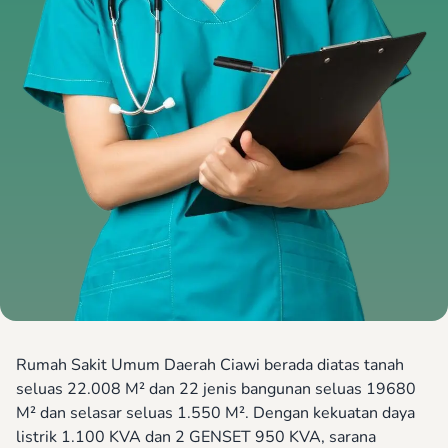
Rumah Sakit Umum Daerah Ciawi berada diatas tanah
seluas 22.008 M² dan 22 jenis bangunan seluas 19680
M² dan selasar seluas 1.550 M². Dengan kekuatan daya
listrik 1.100 KVA dan 2 GENSET 950 KVA, sarana