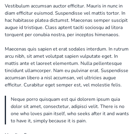
Vestibulum accumsan auctor efficitur. Mauris in nunc in
diam efficitur euismod. Suspendisse vel mattis tortor. In
hac habitasse platea dictumst. Maecenas semper suscipit
augue id tristique. Class aptent taciti sociosqu ad litora
torquent per conubia nostra, per inceptos himenaeos.
Maecenas quis sapien et erat sodales interdum. In rutrum
arcu nibh, sit amet volutpat sapien vulputate eget. In
mattis ante et laoreet elementum. Nulla pellentesque
tincidunt ullamcorper. Nam eu pulvinar erat. Suspendisse
accumsan libero a nisl accumsan, vel ultricies augue
efficitur. Curabitur eget semper est, vel molestie felis.
Neque porro quisquam est qui dolorem ipsum quia
dolor sit amet, consectetur, adipisci velit. There is no
one who loves pain itself, who seeks after it and wants
to have it, simply because it is pain.