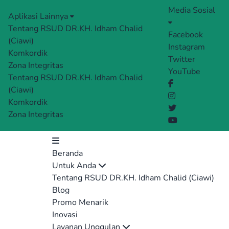
Media Sosial
Aplikasi Lainnya
Tentang RSUD DR.KH. Idham Chalid
Facebook
(Ciawi)
Instagram
Komkordik
Twitter
Zona Integritas
YouTube
Tentang RSUD DR.KH. Idham Chalid
(Ciawi)
Komkordik
Zona Integritas
Beranda
Untuk Anda
Tentang RSUD DR.KH. Idham Chalid (Ciawi)
Blog
Promo Menarik
Inovasi
Layanan Unggulan