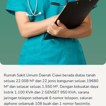
Rumah Sakit Umum Daerah Ciawi berada diatas tanah
seluas 22.008 M² dan 22 jenis bangunan seluas 19680
M² dan selasar seluas 1.550 M². Dengan kekuatan daya
listrik 1.100 KVA dan 2 GENSET 950 KVA, sarana
jaringan telepon sebanyak 6 nomor telepon, saluran
aiphone sebanyak 108 buah dan 1 nomor faxcimile.