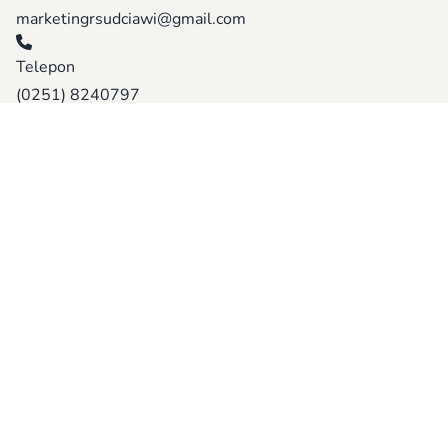
marketingrsudciawi@gmail.com
Telepon
(0251) 8240797
Jelajahi Halaman
Struktur Organisasi
Visi & Misi
Penghargaan
Program
Daftar Kerjasama
Karir
Halaman Lainnya
Artikel Kesehatan
Foto Kegiatan