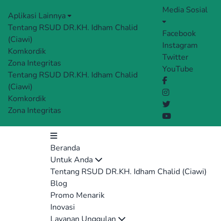
Media Sosial
Aplikasi Lainnya
Tentang RSUD DR.KH. Idham Chalid
Facebook
(Ciawi)
Instagram
Komkordik
Twitter
Zona Integritas
YouTube
Tentang RSUD DR.KH. Idham Chalid
(Ciawi)
Komkordik
Zona Integritas
Beranda
Untuk Anda
Tentang RSUD DR.KH. Idham Chalid (Ciawi)
Blog
Promo Menarik
Inovasi
Layanan Unggulan