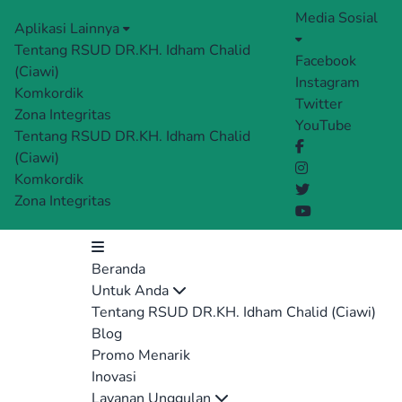
Media Sosial
Aplikasi Lainnya
Tentang RSUD DR.KH. Idham Chalid
Facebook
(Ciawi)
Instagram
Komkordik
Twitter
Zona Integritas
YouTube
Tentang RSUD DR.KH. Idham Chalid
(Ciawi)
Komkordik
Zona Integritas
Beranda
Untuk Anda
Tentang RSUD DR.KH. Idham Chalid (Ciawi)
Blog
Promo Menarik
Inovasi
Layanan Unggulan