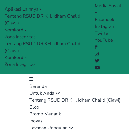
Media Sosial
Aplikasi Lainnya
Tentang RSUD DR.KH. Idham Chalid
Facebook
(Ciawi)
Instagram
Komkordik
Twitter
Zona Integritas
YouTube
Tentang RSUD DR.KH. Idham Chalid
(Ciawi)
Komkordik
Zona Integritas
Beranda
Untuk Anda
Tentang RSUD DR.KH. Idham Chalid (Ciawi)
Blog
Promo Menarik
Inovasi
Layanan Unggulan