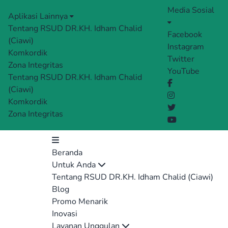
Media Sosial
Aplikasi Lainnya
Tentang RSUD DR.KH. Idham Chalid
Facebook
(Ciawi)
Instagram
Komkordik
Twitter
Zona Integritas
YouTube
Tentang RSUD DR.KH. Idham Chalid
(Ciawi)
Komkordik
Zona Integritas
Beranda
Untuk Anda
Tentang RSUD DR.KH. Idham Chalid (Ciawi)
Blog
Promo Menarik
Inovasi
Layanan Unggulan