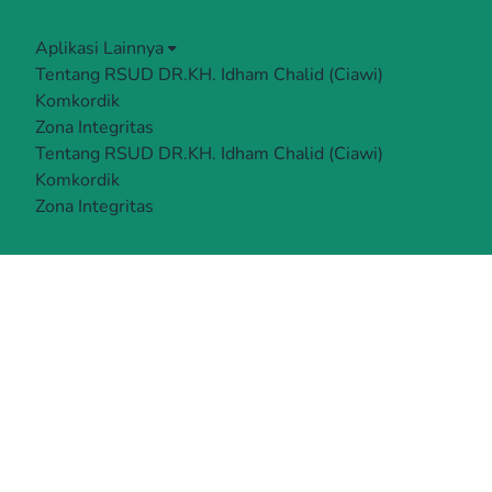
Aplikasi Lainnya
Tentang RSUD DR.KH. Idham Chalid (Ciawi)
Komkordik
Zona Integritas
Tentang RSUD DR.KH. Idham Chalid (Ciawi)
Komkordik
Zona Integritas