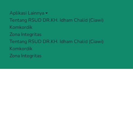
Aplikasi Lainnya
Tentang RSUD DR.KH. Idham Chalid (Ciawi)
Komkordik
Zona Integritas
Tentang RSUD DR.KH. Idham Chalid (Ciawi)
Komkordik
Zona Integritas