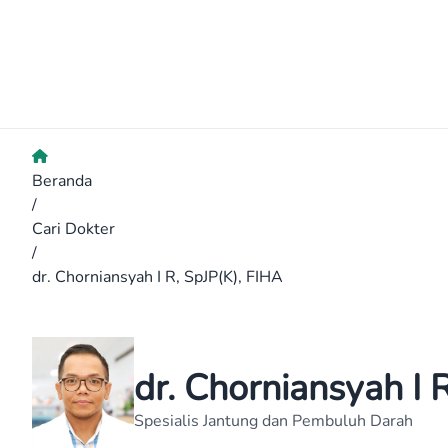
Beranda
/
Cari Dokter
/
dr. Chorniansyah I R, SpJP(K), FIHA
dr. Chorniansyah I 
Spesialis Jantung dan Pembuluh Darah