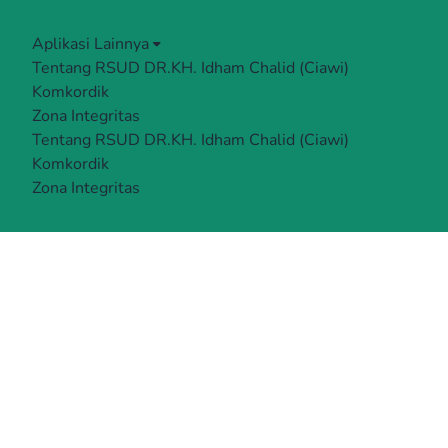
Aplikasi Lainnya
Tentang RSUD DR.KH. Idham Chalid (Ciawi)
Komkordik
Zona Integritas
Tentang RSUD DR.KH. Idham Chalid (Ciawi)
Komkordik
Zona Integritas