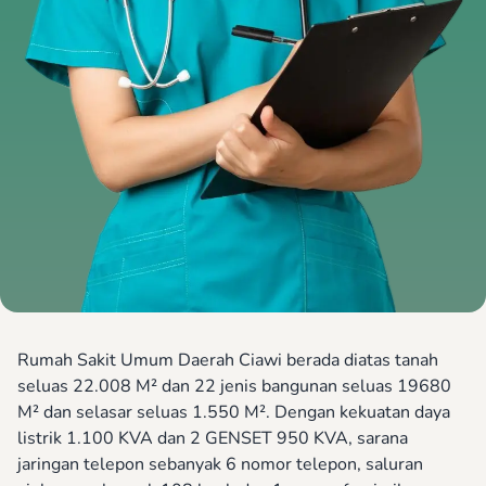
Rumah Sakit Umum Daerah Ciawi berada diatas tanah
seluas 22.008 M² dan 22 jenis bangunan seluas 19680
M² dan selasar seluas 1.550 M². Dengan kekuatan daya
listrik 1.100 KVA dan 2 GENSET 950 KVA, sarana
jaringan telepon sebanyak 6 nomor telepon, saluran