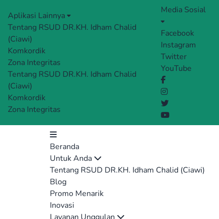
Media Sosial
Aplikasi Lainnya
Tentang RSUD DR.KH. Idham Chalid
Facebook
(Ciawi)
Instagram
Komkordik
Twitter
Zona Integritas
YouTube
Tentang RSUD DR.KH. Idham Chalid
(Ciawi)
Komkordik
Zona Integritas
Beranda
Untuk Anda
Tentang RSUD DR.KH. Idham Chalid (Ciawi)
Blog
Promo Menarik
Inovasi
Layanan Unggulan