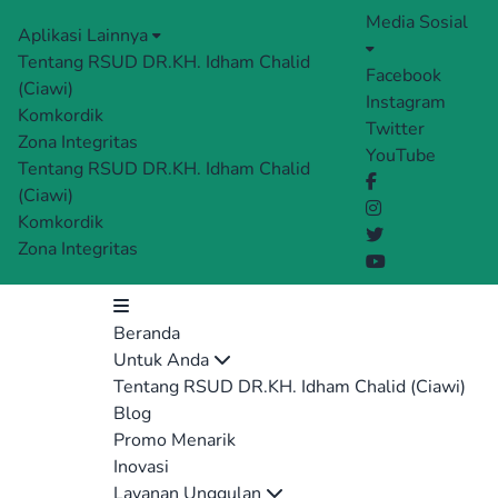
Media Sosial
Aplikasi Lainnya
Tentang RSUD DR.KH. Idham Chalid
Facebook
(Ciawi)
Instagram
Komkordik
Twitter
Zona Integritas
YouTube
Tentang RSUD DR.KH. Idham Chalid
(Ciawi)
Komkordik
Zona Integritas
Beranda
Untuk Anda
Tentang RSUD DR.KH. Idham Chalid (Ciawi)
Blog
Promo Menarik
Inovasi
Layanan Unggulan