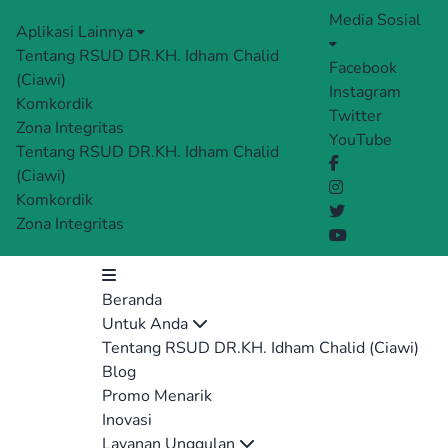
Media Sosial
Aplikasi Lainnya
Tentang RSUD DR.KH. Idham Chalid
Facebook
(Ciawi)
Instagram
Komkordik
Twitter
Zona Integritas
YouTube
Tentang RSUD DR.KH. Idham Chalid
(Ciawi)
Komkordik
Zona Integritas
Beranda
Untuk Anda
Tentang RSUD DR.KH. Idham Chalid (Ciawi)
Blog
Promo Menarik
Inovasi
Layanan Unggulan