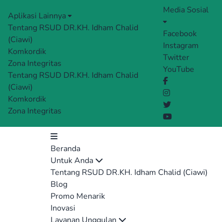
Media Sosial
Aplikasi Lainnya
Tentang RSUD DR.KH. Idham Chalid
Facebook
(Ciawi)
Instagram
Komkordik
Twitter
Zona Integritas
YouTube
Tentang RSUD DR.KH. Idham Chalid
(Ciawi)
Komkordik
Zona Integritas
Beranda
Untuk Anda
Tentang RSUD DR.KH. Idham Chalid (Ciawi)
Blog
Promo Menarik
Inovasi
Layanan Unggulan