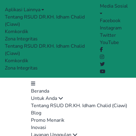
Media Sosial
Aplikasi Lainnya
Tentang RSUD DR.KH. Idham Chalid
Facebook
(Ciawi)
Instagram
Komkordik
Twitter
Zona Integritas
YouTube
Tentang RSUD DR.KH. Idham Chalid
(Ciawi)
Komkordik
Zona Integritas
Beranda
Untuk Anda
Tentang RSUD DR.KH. Idham Chalid (Ciawi)
Blog
Promo Menarik
Inovasi
Layanan Unggulan