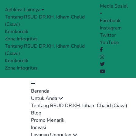
Media Sosial
Aplikasi Lainnya
Tentang RSUD DR.KH. Idham Chalid
Facebook
(Ciawi)
Instagram
Komkordik
Twitter
Zona Integritas
YouTube
Tentang RSUD DR.KH. Idham Chalid
(Ciawi)
Komkordik
Zona Integritas
Beranda
Untuk Anda
Tentang RSUD DR.KH. Idham Chalid (Ciawi)
Blog
Promo Menarik
Inovasi
Layanan Unggulan