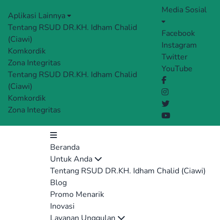
Media Sosial
Aplikasi Lainnya
Tentang RSUD DR.KH. Idham Chalid
Facebook
(Ciawi)
Instagram
Komkordik
Twitter
Zona Integritas
YouTube
Tentang RSUD DR.KH. Idham Chalid
(Ciawi)
Komkordik
Zona Integritas
Beranda
Untuk Anda
Tentang RSUD DR.KH. Idham Chalid (Ciawi)
Blog
Promo Menarik
Inovasi
Layanan Unggulan