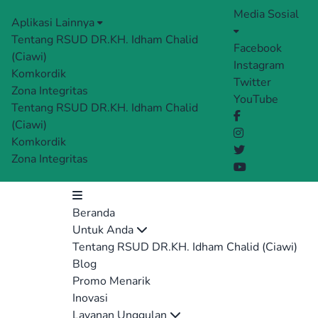
Media Sosial
Aplikasi Lainnya
Tentang RSUD DR.KH. Idham Chalid
Facebook
(Ciawi)
Instagram
Komkordik
Twitter
Zona Integritas
YouTube
Tentang RSUD DR.KH. Idham Chalid
(Ciawi)
Komkordik
Zona Integritas
Beranda
Untuk Anda
Tentang RSUD DR.KH. Idham Chalid (Ciawi)
Blog
Promo Menarik
Inovasi
Layanan Unggulan