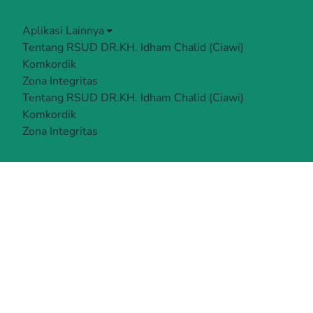
Aplikasi Lainnya
Tentang RSUD DR.KH. Idham Chalid (Ciawi)
Komkordik
Zona Integritas
Tentang RSUD DR.KH. Idham Chalid (Ciawi)
Komkordik
Zona Integritas