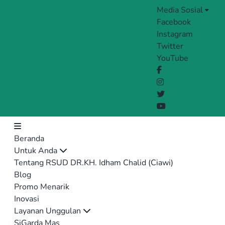
Media Sosial
Facebook
Instagram
Twitter
YouTube
Beranda
Untuk Anda
Tentang RSUD DR.KH. Idham Chalid (Ciawi)
Blog
Promo Menarik
Inovasi
Layanan Unggulan
SiGarda Mas