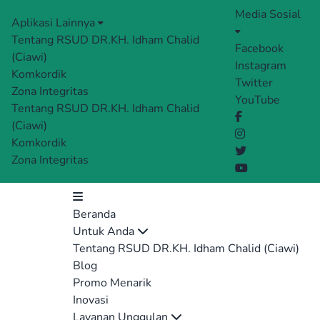
Media Sosial
Aplikasi Lainnya
Tentang RSUD DR.KH. Idham Chalid
Facebook
(Ciawi)
Instagram
Komkordik
Twitter
Zona Integritas
YouTube
Tentang RSUD DR.KH. Idham Chalid
(Ciawi)
Komkordik
Zona Integritas
Beranda
Untuk Anda
Tentang RSUD DR.KH. Idham Chalid (Ciawi)
Blog
Promo Menarik
Inovasi
Layanan Unggulan