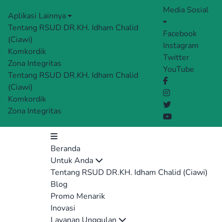
Media Sosial
Aplikasi Lainnya
Tentang RSUD DR.KH. Idham Chalid
Facebook
(Ciawi)
Instagram
Komkordik
Twitter
Zona Integritas
YouTube
Tentang RSUD DR.KH. Idham Chalid
(Ciawi)
Komkordik
Zona Integritas
Beranda
Untuk Anda
Tentang RSUD DR.KH. Idham Chalid (Ciawi)
Blog
Promo Menarik
Inovasi
Layanan Unggulan