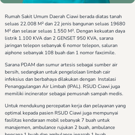
Rumah Sakit Umum Daerah Ciawi berada diatas tanah
seluas 22.008 M² dan 22 jenis bangunan seluas 19680
M² dan selasar seluas 1.550 M². Dengan kekuatan daya
listrik 1.100 KVA dan 2 GENSET 950 KVA, sarana
jaringan telepon sebanyak 6 nomor telepon, saluran
aiphone sebanyak 108 buah dan 1 nomor faxcimile.
Sarana PDAM dan sumur artesis sebagai sumber air
bersih, sedangkan untuk pengelolaan limbah cair
infeksius dan berbahaya dilakukan dengan Instalasi
Penanggulangan Air Limbah (IPAL). RSUD Ciawi juga
memiliki incinerator sebagai pemusnah sampah medis.
Untuk mendukung percepatan kerja dan pelayanan yang
optimal kepada pasien RSUD Ciawi juga mempunyai
fasilitas kendaraan mobil sebanyak 7 buah untuk
manajemen, ambulance rujukan 2 buah, ambulance
bencana 1 buah dan ambulance jenazah 1 buah.