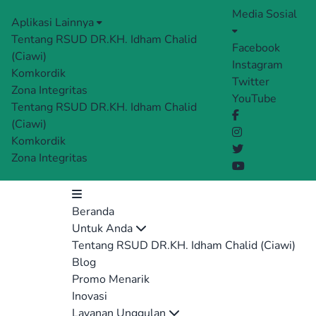
Media Sosial
Aplikasi Lainnya
Tentang RSUD DR.KH. Idham Chalid
Facebook
(Ciawi)
Instagram
Komkordik
Twitter
Zona Integritas
YouTube
Tentang RSUD DR.KH. Idham Chalid
(Ciawi)
Komkordik
Zona Integritas
Beranda
Untuk Anda
Tentang RSUD DR.KH. Idham Chalid (Ciawi)
Blog
Promo Menarik
Inovasi
Layanan Unggulan