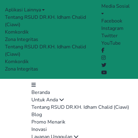
Media Sosial
Aplikasi Lainnya
Tentang RSUD DR.KH. Idham Chalid
Facebook
(Ciawi)
Instagram
Komkordik
Twitter
Zona Integritas
YouTube
Tentang RSUD DR.KH. Idham Chalid
(Ciawi)
Komkordik
Zona Integritas
Beranda
Untuk Anda
Tentang RSUD DR.KH. Idham Chalid (Ciawi)
Blog
Promo Menarik
Inovasi
Layanan Unggulan