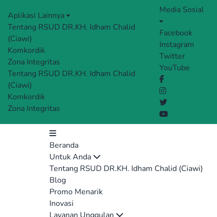
Media Sosial
Aplikasi Lainnya
Tentang RSUD DR.KH. Idham Chalid
Facebook
(Ciawi)
Instagram
Komkordik
Twitter
Zona Integritas
YouTube
Tentang RSUD DR.KH. Idham Chalid
(Ciawi)
Komkordik
Zona Integritas
Beranda
Untuk Anda
Tentang RSUD DR.KH. Idham Chalid (Ciawi)
Blog
Promo Menarik
Inovasi
Layanan Unggulan