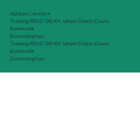
Aplikasi Lainnya
Tentang RSUD DR.KH. Idham Chalid (Ciawi)
Komkordik
Zona Integritas
Tentang RSUD DR.KH. Idham Chalid (Ciawi)
Komkordik
Zona Integritas