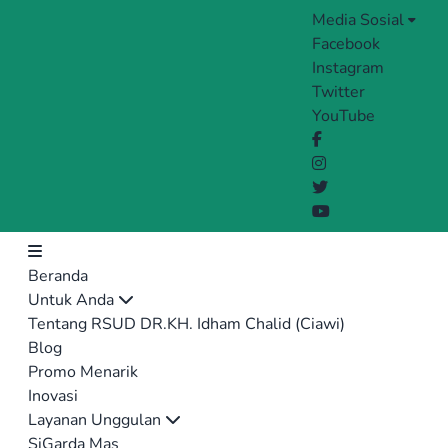
Media Sosial
Facebook
Instagram
Twitter
YouTube
Beranda
Untuk Anda
Tentang RSUD DR.KH. Idham Chalid (Ciawi)
Blog
Promo Menarik
Inovasi
Layanan Unggulan
SiGarda Mas