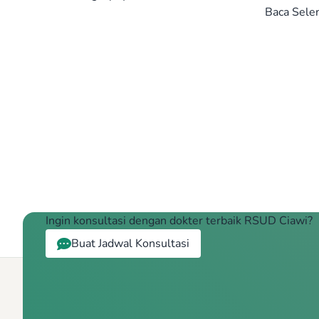
Baca Sele
Ingin konsultasi dengan dokter terbaik RSUD Ciawi?
Buat Jadwal Konsultasi