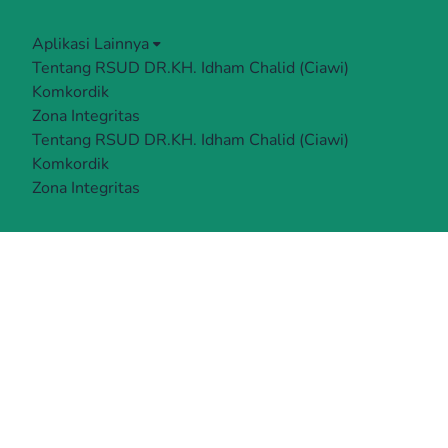
Aplikasi Lainnya
Tentang RSUD DR.KH. Idham Chalid (Ciawi)
Komkordik
Zona Integritas
Tentang RSUD DR.KH. Idham Chalid (Ciawi)
Komkordik
Zona Integritas