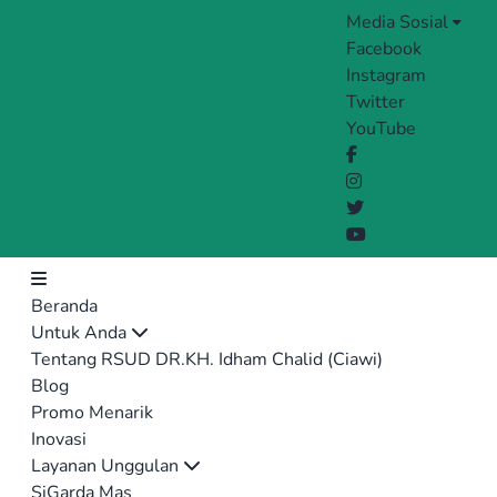
Media Sosial
Facebook
Instagram
Twitter
YouTube
Beranda
Untuk Anda
Tentang RSUD DR.KH. Idham Chalid (Ciawi)
Blog
Promo Menarik
Inovasi
Layanan Unggulan
SiGarda Mas