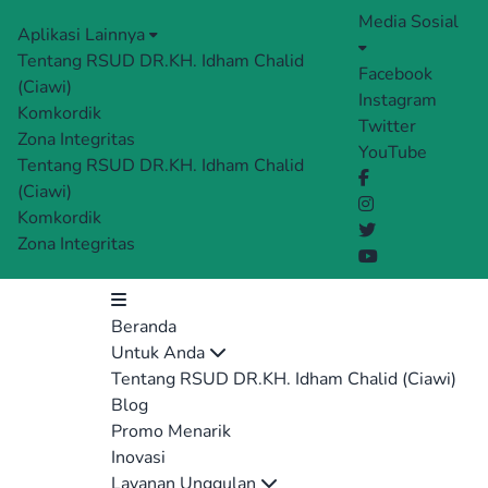
Media Sosial
Aplikasi Lainnya
Tentang RSUD DR.KH. Idham Chalid
Facebook
(Ciawi)
Instagram
Komkordik
Twitter
Zona Integritas
YouTube
Tentang RSUD DR.KH. Idham Chalid
(Ciawi)
Komkordik
Zona Integritas
Beranda
Untuk Anda
Tentang RSUD DR.KH. Idham Chalid (Ciawi)
Blog
Promo Menarik
Inovasi
Layanan Unggulan