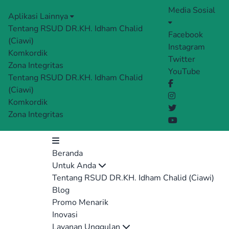
Media Sosial
Aplikasi Lainnya
Tentang RSUD DR.KH. Idham Chalid
Facebook
(Ciawi)
Instagram
Komkordik
Twitter
Zona Integritas
YouTube
Tentang RSUD DR.KH. Idham Chalid
(Ciawi)
Komkordik
Zona Integritas
Beranda
Untuk Anda
Tentang RSUD DR.KH. Idham Chalid (Ciawi)
Blog
Promo Menarik
Inovasi
Layanan Unggulan