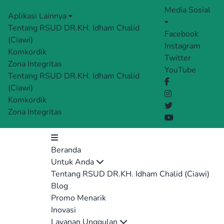
Media Sosial
Aplikasi Lainnya
Tentang RSUD DR.KH. Idham Chalid
Facebook
(Ciawi)
Instagram
Komkordik
Twitter
Zona Integritas
YouTube
Tentang RSUD DR.KH. Idham Chalid
(Ciawi)
Komkordik
Zona Integritas
Beranda
Untuk Anda
Tentang RSUD DR.KH. Idham Chalid (Ciawi)
Blog
Promo Menarik
Inovasi
Layanan Unggulan