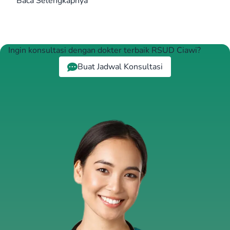
Baca Selengkapnya
Ingin konsultasi dengan dokter terbaik RSUD Ciawi?
Buat Jadwal Konsultasi