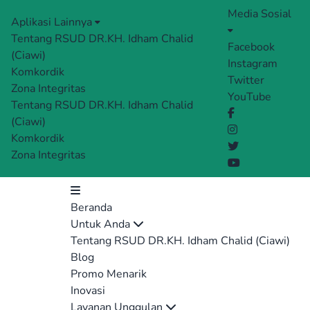
Media Sosial
Aplikasi Lainnya
Tentang RSUD DR.KH. Idham Chalid
Facebook
(Ciawi)
Instagram
Komkordik
Twitter
Zona Integritas
YouTube
Tentang RSUD DR.KH. Idham Chalid
(Ciawi)
Komkordik
Zona Integritas
Beranda
Untuk Anda
Tentang RSUD DR.KH. Idham Chalid (Ciawi)
Blog
Promo Menarik
Inovasi
Layanan Unggulan