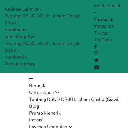
Media Sosial
Aplikasi Lainnya
Tentang RSUD DR.KH. Idham Chalid
Facebook
(Ciawi)
Instagram
Komkordik
Twitter
Zona Integritas
YouTube
Tentang RSUD DR.KH. Idham Chalid
(Ciawi)
Komkordik
Zona Integritas
Beranda
Untuk Anda
Tentang RSUD DR.KH. Idham Chalid (Ciawi)
Blog
Promo Menarik
Inovasi
Layanan Unggulan