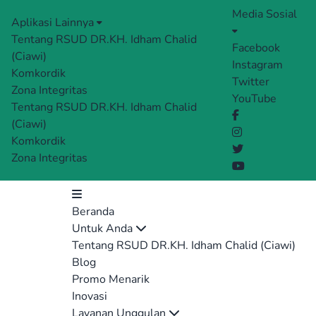
Media Sosial
Aplikasi Lainnya
Tentang RSUD DR.KH. Idham Chalid
Facebook
(Ciawi)
Instagram
Komkordik
Twitter
Zona Integritas
YouTube
Tentang RSUD DR.KH. Idham Chalid
(Ciawi)
Komkordik
Zona Integritas
Beranda
Untuk Anda
Tentang RSUD DR.KH. Idham Chalid (Ciawi)
Blog
Promo Menarik
Inovasi
Layanan Unggulan