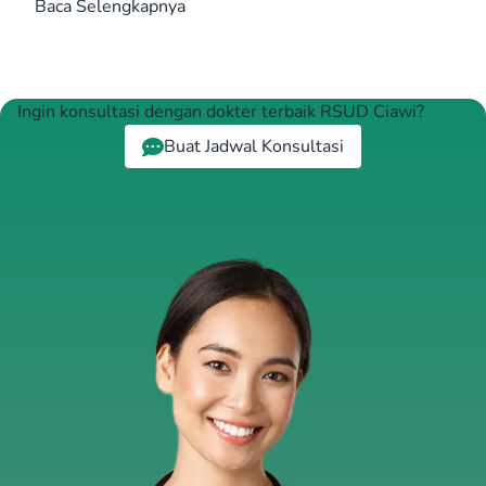
Baca Selengkapnya
Ingin konsultasi dengan dokter terbaik RSUD Ciawi?
Buat Jadwal Konsultasi