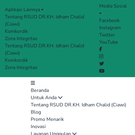
Media Sosial
Aplikasi Lainnya
Tentang RSUD DR.KH. Idham Chalid
Facebook
(Ciawi)
Instagram
Komkordik
Twitter
Zona Integritas
YouTube
Tentang RSUD DR.KH. Idham Chalid
(Ciawi)
Komkordik
Zona Integritas
Beranda
Untuk Anda
Tentang RSUD DR.KH. Idham Chalid (Ciawi)
Blog
Promo Menarik
Inovasi
Layanan Unggulan