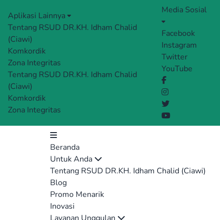
Media Sosial
Aplikasi Lainnya
Tentang RSUD DR.KH. Idham Chalid
Facebook
(Ciawi)
Instagram
Komkordik
Twitter
Zona Integritas
YouTube
Tentang RSUD DR.KH. Idham Chalid
(Ciawi)
Komkordik
Zona Integritas
Beranda
Untuk Anda
Tentang RSUD DR.KH. Idham Chalid (Ciawi)
Blog
Promo Menarik
Inovasi
Layanan Unggulan