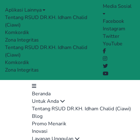
Media Sosial
Aplikasi Lainnya
Tentang RSUD DR.KH. Idham Chalid
Facebook
(Ciawi)
Instagram
Komkordik
Twitter
Zona Integritas
YouTube
Tentang RSUD DR.KH. Idham Chalid
(Ciawi)
Komkordik
Zona Integritas
Beranda
Untuk Anda
Tentang RSUD DR.KH. Idham Chalid (Ciawi)
Blog
Promo Menarik
Inovasi
Layanan Unggulan