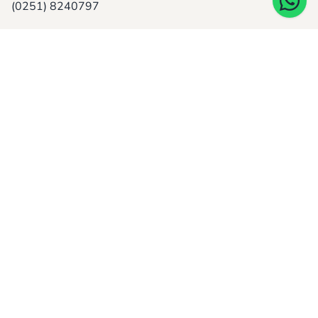
(0251) 8240797
Jelajahi Halaman
Struktur Organisasi
Visi & Misi
Penghargaan
Program
Daftar Kerjasama
Karir
Halaman Lainnya
Artikel Kesehatan
Foto Kegiatan
Agenda Penyuluhan
Media
Direktori Siswa
Galeri