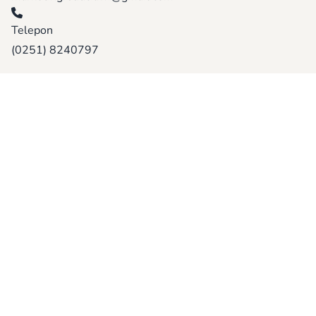
Telepon
(0251) 8240797
Jelajahi Halaman
Struktur Organisasi
Visi & Misi
Penghargaan
Program
Daftar Kerjasama
Karir
Halaman Lainnya
Artikel Kesehatan
Foto Kegiatan
Agenda Penyuluhan