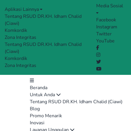
Media Sosial
Aplikasi Lainnya
Tentang RSUD DR.KH. Idham Chalid
Facebook
(Ciawi)
Instagram
Komkordik
Twitter
Zona Integritas
YouTube
Tentang RSUD DR.KH. Idham Chalid
(Ciawi)
Komkordik
Zona Integritas
Beranda
Untuk Anda
Tentang RSUD DR.KH. Idham Chalid (Ciawi)
Blog
Promo Menarik
Inovasi
Layanan Unggulan