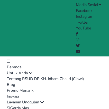
Media Sosial
Facebook
Instagram
Twitter
YouTube
Beranda
Untuk Anda
Tentang RSUD DR.KH. Idham Chalid (Ciawi)
Blog
Promo Menarik
Inovasi
Layanan Unggulan
SiGarda Mas