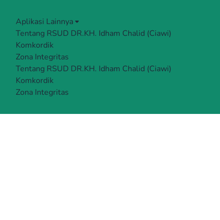
Aplikasi Lainnya
Tentang RSUD DR.KH. Idham Chalid (Ciawi)
Komkordik
Zona Integritas
Tentang RSUD DR.KH. Idham Chalid (Ciawi)
Komkordik
Zona Integritas