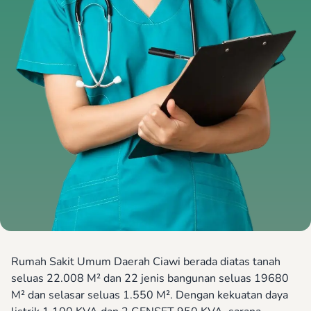
Rumah Sakit Umum Daerah Ciawi berada diatas tanah
seluas 22.008 M² dan 22 jenis bangunan seluas 19680
M² dan selasar seluas 1.550 M². Dengan kekuatan daya