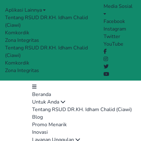
Media Sosial
Aplikasi Lainnya
Tentang RSUD DR.KH. Idham Chalid
Facebook
(Ciawi)
Instagram
Komkordik
Twitter
Zona Integritas
YouTube
Tentang RSUD DR.KH. Idham Chalid
(Ciawi)
Komkordik
Zona Integritas
Beranda
Untuk Anda
Tentang RSUD DR.KH. Idham Chalid (Ciawi)
Blog
Promo Menarik
Inovasi
Layanan Unggulan