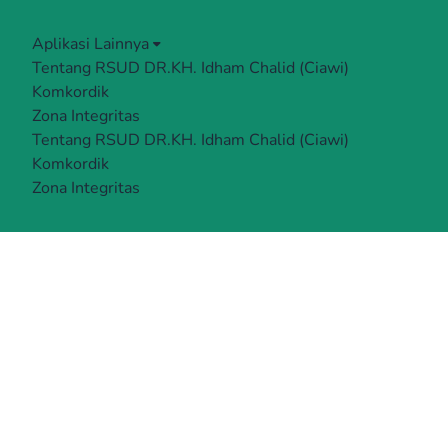
Aplikasi Lainnya
Tentang RSUD DR.KH. Idham Chalid (Ciawi)
Komkordik
Zona Integritas
Tentang RSUD DR.KH. Idham Chalid (Ciawi)
Komkordik
Zona Integritas