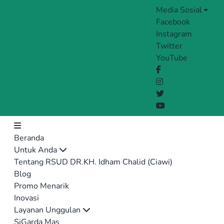
Media Sosial
Facebook
Instagram
Twitter
YouTube
Beranda
Untuk Anda
Tentang RSUD DR.KH. Idham Chalid (Ciawi)
Blog
Promo Menarik
Inovasi
Layanan Unggulan
SiGarda Mas