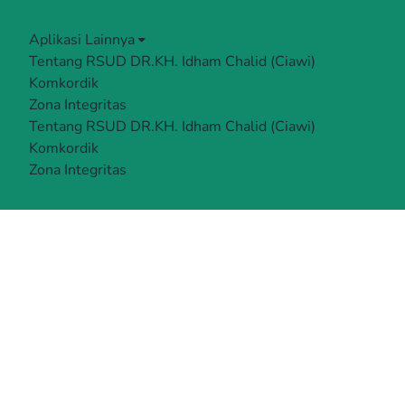
Aplikasi Lainnya
Tentang RSUD DR.KH. Idham Chalid (Ciawi)
Komkordik
Zona Integritas
Tentang RSUD DR.KH. Idham Chalid (Ciawi)
Komkordik
Zona Integritas