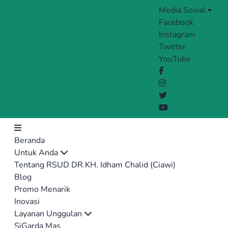
Media Sosial
Facebook
Instagram
Twitter
YouTube
Beranda
Untuk Anda
Tentang RSUD DR.KH. Idham Chalid (Ciawi)
Blog
Promo Menarik
Inovasi
Layanan Unggulan
SiGarda Mas