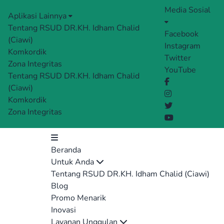
Media Sosial
Aplikasi Lainnya
Tentang RSUD DR.KH. Idham Chalid
Facebook
(Ciawi)
Instagram
Komkordik
Twitter
Zona Integritas
YouTube
Tentang RSUD DR.KH. Idham Chalid
(Ciawi)
Komkordik
Zona Integritas
Beranda
Untuk Anda
Tentang RSUD DR.KH. Idham Chalid (Ciawi)
Blog
Promo Menarik
Inovasi
Layanan Unggulan