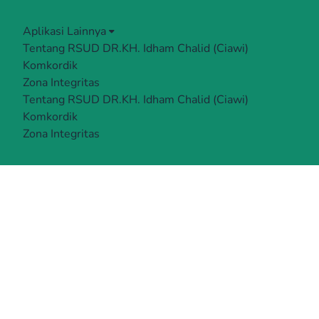
Aplikasi Lainnya
Tentang RSUD DR.KH. Idham Chalid (Ciawi)
Komkordik
Zona Integritas
Tentang RSUD DR.KH. Idham Chalid (Ciawi)
Komkordik
Zona Integritas