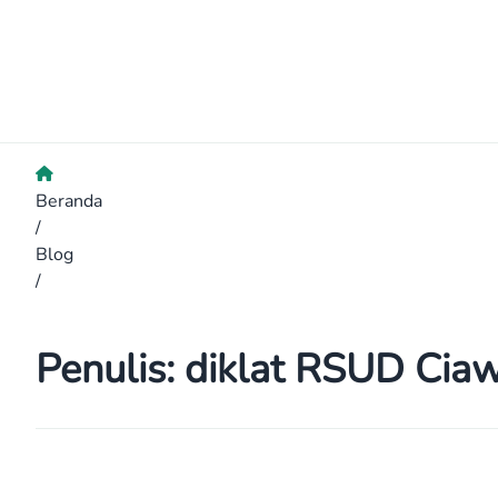
Beranda
/
Blog
/
Penulis:
diklat RSUD Ciaw