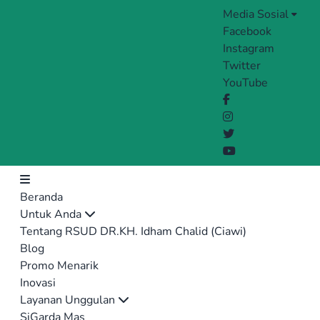
Media Sosial
Facebook
Instagram
Twitter
YouTube
Beranda
Untuk Anda
Tentang RSUD DR.KH. Idham Chalid (Ciawi)
Blog
Promo Menarik
Inovasi
Layanan Unggulan
SiGarda Mas